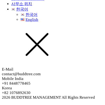
사무소 위치
한국어
한국어
English
E-Mail
contact@buddtree.com
Mobile India
+91 8448778465
Korea
+82 1076892630
2026
BUDDTREE MANAGEMENT
All Rights Reserved