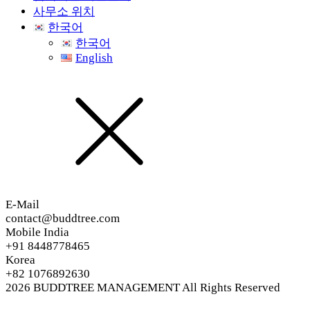
사무소 위치
한국어
한국어
English
E-Mail
contact@buddtree.com
Mobile India
+91 8448778465
Korea
+82 1076892630
2026
BUDDTREE MANAGEMENT
All Rights Reserved