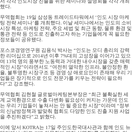
서 각각 인도시장 진출을 위한 세미나와 설명회를 각각 개최
했다.
무역협회는 19일 삼성동 트레이드타워에서 ‘인도 시장 마케
팅 전략 세미나’를 개최했다. 이날 세미나에서는 인도의 소비
시장 특성, 마케팅 전략, 주요 세법 및 최근 동향, 물류 환경 및
통관 전략 등 인도로 진출하고자 하는 기업들에게 꼭 필요한
정보들이 공유됐다.
포스코경영연구원 김용식 박사는 “인도는 모디 총리의 강력
한 리더십으로 2014년 이후 7%대의 고성장을 이어가고 있으
며 13억 명의 풍부한 노동력과 거대한 내수시장을 갖춘 매력
적인 시장”이라면서도 “여전히 열악한 인프라, 불안정한 환
율, 불투명한 시장구조 등 경영 상 애로요인이 존재해 우리 기
업들은 장기적으로 인도 전문가를 키우는 전략이 필요하
다”고 강조했다.
무역협회 김현철 글로벌마케팅본부장은 “최근 불확실한 세
계 교역환경으로 수출 다변화 필요성이 커지는 가운데 인도
는 우리 기업들이 놓쳐서는 안 될 중요한 시장”이라며 “정부
의 신남방정책과 발맞춰 협회도 다양한 인도 진출 지원 사업
을 추진하겠다”고 밝혔다.
이에 앞서 KOTRA는 17일 주인도한국대사관과 함께 인도 뉴