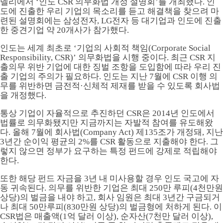
델리에서 ‘인도 CSR 의무화법 개정 설명회’를 개최했다. 인
도에 진출한 우리 기업의 목소리를 듣고 해결책을 찾으려 마
련된 설명회에는 삼성전자, LG전자 등 대기업과 인도에 진출
한 중견기업 약 20개사가 참가했다.
인도는 세계 최초로 ‘기업의 사회적 책임(Corporate Social
Responsibility, CSR)’ 의무화법을 시행 중이다. 최근 CSR 지
출의무 위반 기업에 대한 징벌 조항을 도입함에 따라 우리 진
출 기업의 주의가 필요하다. 인도는 지난 7월에 CSR 이행 의
무를 위반하면 금전적·신체적 제재를 받을 수 있도록 회사법
을 개정했다.
통상 기업이 자율적으로 추진하던 CSR은 2014년 인도에서
법률로 의무화됐지만 지금까지는 자발적 참여를 유도해왔
다. 올해 7월에 회사법(Company Act) 제135조가 개정돼, 지난
3년간 순이익 평균의 2%를 CSR 활동으로 지출해야 한다. 그
렇지 않으면 정부가 요구하는 특정 펀드에 강제로 적립해야
한다.
또한 해당 펀드 자금을 3년 내 미사용할 경우 인도 국고에 자
동 귀속된다. 의무를 위반한 기업은 최대 250만 루피(4천만원
상당)의 벌금을 내야 하고, 회사 임원은 최대 3년간 구금되거
나 최대 50만루피(830만원 상당)의 벌금형에 처하게 된다. 이
CSR법은 매출액(1억 달러 이상), 순자산(7천만 달러 이상),