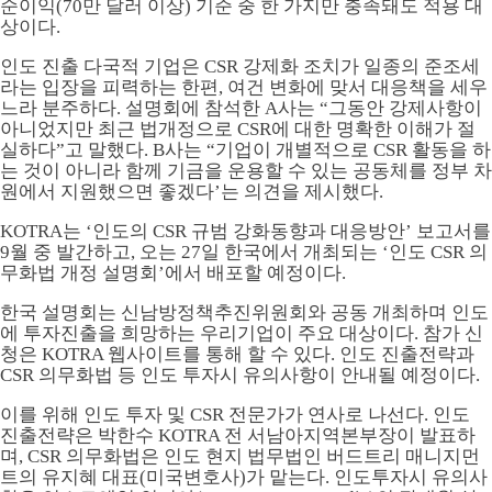
순이익(70만 달러 이상) 기준 중 한 가지만 충족돼도 적용 대
상이다.
인도 진출 다국적 기업은 CSR 강제화 조치가 일종의 준조세
라는 입장을 피력하는 한편, 여건 변화에 맞서 대응책을 세우
느라 분주하다. 설명회에 참석한 A사는 “그동안 강제사항이
아니었지만 최근 법개정으로 CSR에 대한 명확한 이해가 절
실하다”고 말했다. B사는 “기업이 개별적으로 CSR 활동을 하
는 것이 아니라 함께 기금을 운용할 수 있는 공동체를 정부 차
원에서 지원했으면 좋겠다’는 의견을 제시했다.
KOTRA는 ‘인도의 CSR 규범 강화동향과 대응방안’ 보고서를
9월 중 발간하고, 오는 27일 한국에서 개최되는 ‘인도 CSR 의
무화법 개정 설명회’에서 배포할 예정이다.
한국 설명회는 신남방정책추진위원회와 공동 개최하며 인도
에 투자진출을 희망하는 우리기업이 주요 대상이다. 참가 신
청은 KOTRA 웹사이트를 통해 할 수 있다. 인도 진출전략과
CSR 의무화법 등 인도 투자시 유의사항이 안내될 예정이다.
이를 위해 인도 투자 및 CSR 전문가가 연사로 나선다. 인도
진출전략은 박한수 KOTRA 전 서남아지역본부장이 발표하
며, CSR 의무화법은 인도 현지 법무법인 버드트리 매니지먼
트의 유지혜 대표(미국변호사)가 맡는다. 인도투자시 유의사